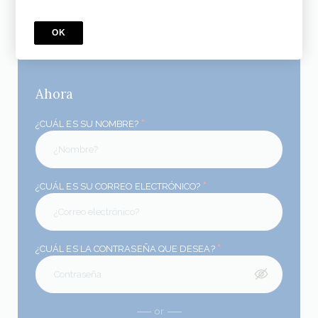
oferta especial
Precio
MX$6,000
OK
MX$975
Ahora
*
¿CUÁL ES SU NOMBRE?
*
¿CUÁL ES SU CORREO ELECTRÓNICO?
*
¿CUÁL ES LA CONTRASEÑA QUE DESEA?
or