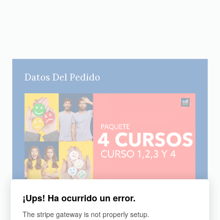
Datos Del Pedido
PAQUETE
¡Ups! Ha ocurrido un error.
4 products for MX$975
The stripe gateway is not properly setup.
4 Cursos incluidos